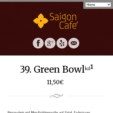
39. Green Bowlᵏᵈ¹
11,50
€
Reisnudeln mit Mini-Frühlingsrolle auf Salat, Erdnüssen,